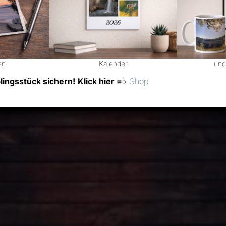
en
Kalender
und
ingsstück sichern!
Klick hier =
>
Shop