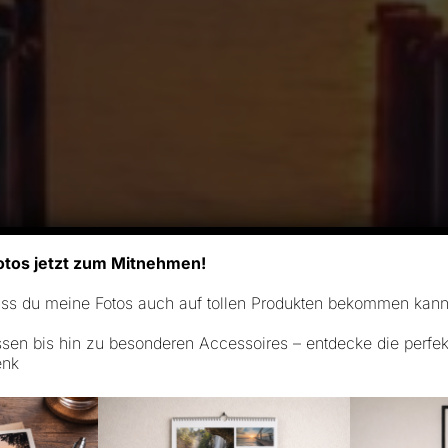
otos jetzt zum Mitnehmen!
ass du meine Fotos auch auf tollen Produkten bekommen kann
sen bis hin zu besonderen Accessoires – entdecke die perfekt
enk