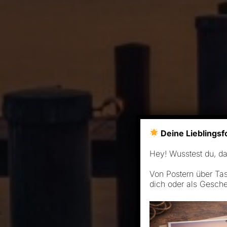
Deine Lieblingsf
Hey! Wusstest du, d
Von Postern über Tas
dich oder als Gesch