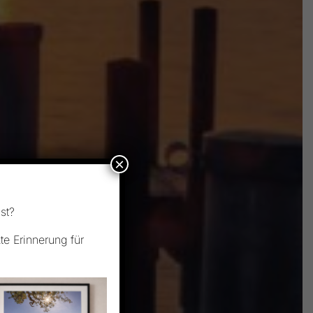
×
st?
e Erinnerung für