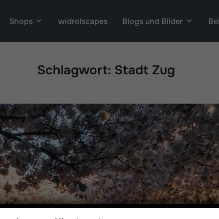
Shops
widrolscapes
Blogs und Bilder
Be
Schlagwort:
Stadt Zug