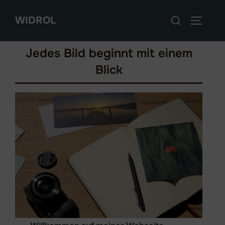
Zum
Suchen
WIDROL
Inhalt
SEITEN
nach:
springen
Jedes Bild beginnt mit einem
Blick